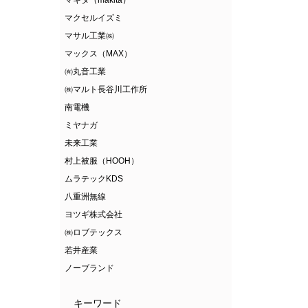
マキタ（makita）
マクセルイズミ
マサル工業㈱
マックス（MAX）
㈲丸音工業
㈱マルト長谷川工作所
南電機
ミヤナガ
未来工業
村上被服（HOOH）
ムラテックKDS
八重洲無線
ヨツギ株式会社
㈱ロブテックス
若井産業
ノーブランド
キーワード