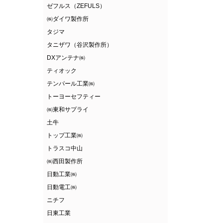
ゼフルス（ZEFULS）
㈱ダイワ製作所
タジマ
タニザワ（谷沢製作所）
DXアンテナ㈱
ティオック
テンパール工業㈱
トーヨーセフティー
㈱東和サプライ
土牛
トップ工業㈱
トラスコ中山
㈱西田製作所
日動工業㈱
日動電工㈱
ニチフ
日東工業