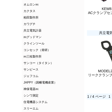
オムロン㈱
KEW8
カクタス
柏田製作所
カワグチ
共立電気計器
共立電
㈱グッドマン
クラインツール
コンセック（発研）
㈱三桂製作所
サンコー（タイタン）
サンピース
MODEL2
ジェフコム
JAPPY（因幡電機産業）
神保電器㈱
シンワ測定
1 / 4 ページ
1
住電機器システム
スリーエム