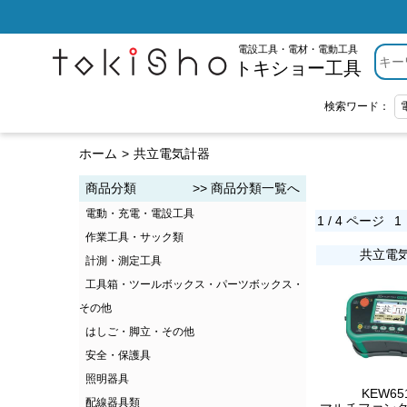
電設工具・電材・電動工具
トキショー工具
検索ワード：
ホーム
共立電気計器
商品分類
>> 商品分類一覧へ
電動・充電・電設工具
1 / 4 ページ
1
作業工具・サック類
共立電
計測・測定工具
工具箱・ツールボックス・パーツボックス・
その他
はしご・脚立・その他
安全・保護具
照明器具
KEW65
配線器具類