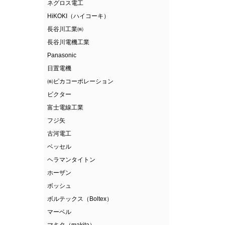
ネグロス電工
HiKOKI（ハイコーキ）
長谷川工業㈱
長谷川電機工業
Panasonic
日置電機
㈱ピカコーポレーション
ビクター
富士電線工業
フジ矢
古河電工
ベッセル
ヘラマンタイトン
ホーザン
ボッシュ
ボルテックス（Boltex）
マーベル