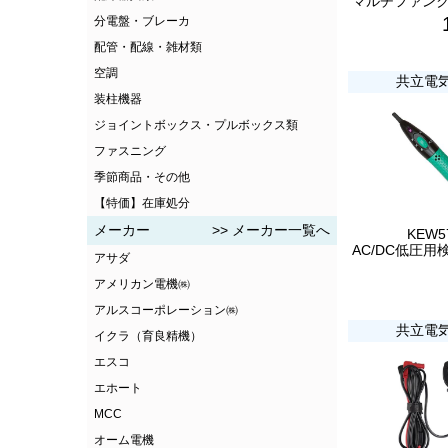
分電盤・ブレーカ
配管・配線・雑材類
空調
共立電
装柱機器
ジョイントボックス・プルボックス類
ファスニング
季節商品・その他
【特価】在庫処分
メーカー
>> メーカー一覧へ
KEW5
アサダ
アメリカン電機㈱
アルスコーポレーション㈱
共立電
イクラ（育良精機）
エスコ
エホート
MCC
オーム電機