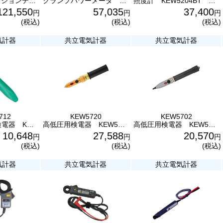
マルチファンクションテスタ KEW6514BT 共立電気計器
クランプパワーメータ KEW2062BT 電力計 Bluetooth®通信対応 共立電気計器
照度計 KEW5204BT Bluetooth®通信対応 JIS一般形A級準拠 共立電気計器
121,550
57,035
37,400
円
円
円
(税込)
(税込)
(税込)
気計器
共立電気計器
共立電気計器
712
KEW5720
KEW5702
AC/DC低圧用検電器 KEW5712 共立電気計器
高低圧用検電器 KEW5720 共立電気計器 伸縮式
高低圧用検電器 KEW5702 共立電気計器
10,648
27,588
20,570
円
円
円
(税込)
(税込)
(税込)
気計器
共立電気計器
共立電気計器