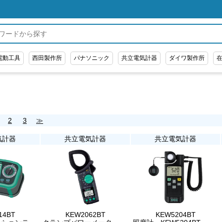
電動工具
西田製作所
パナソニック
共立電気計器
ダイワ製作所
2
3
≫
気計器
共立電気計器
共立電気計器
14BT
KEW2062BT
KEW5204BT