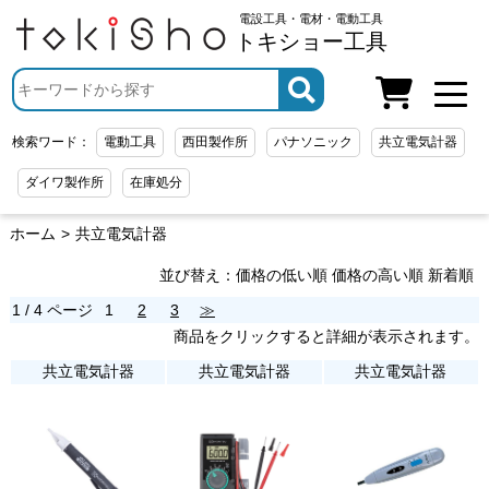
電設工具・電材・電動工具
トキショー工具
検索ワード：
電動工具
西田製作所
パナソニック
共立電気計器
ダイワ製作所
在庫処分
ホーム
共立電気計器
並び替え：
価格の低い順
価格の高い順
新着順
1 / 4 ページ
1
2
3
≫
商品をクリックすると詳細が表示されます。
共立電気計器
共立電気計器
共立電気計器