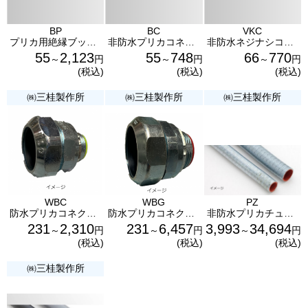
BP
BC
VKC
プリカ用絶縁ブッシング
非防水プリカコネクター
非防水ネジナシコンビネーションカップリング
55
2,123
55
748
66
770
～
円
～
円
～
円
(税込)
(税込)
(税込)
㈱三桂製作所
㈱三桂製作所
㈱三桂製作所
WBC
WBG
PZ
防水プリカコネクター 薄鋼用
防水プリカコネクター 厚鋼用
非防水プリカチューブ（10M巻）
231
2,310
231
6,457
3,993
34,694
～
円
～
円
～
円
(税込)
(税込)
(税込)
㈱三桂製作所