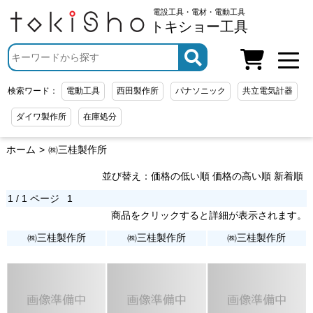
電設工具・電材・電動工具
トキショー工具
検索ワード：
電動工具
西田製作所
パナソニック
共立電気計器
ダイワ製作所
在庫処分
ホーム
㈱三桂製作所
並び替え：
価格の低い順
価格の高い順
新着順
1 / 1 ページ
1
商品をクリックすると詳細が表示されます。
㈱三桂製作所
㈱三桂製作所
㈱三桂製作所