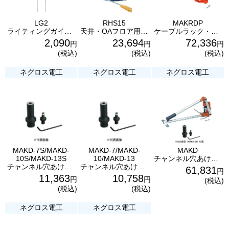
LG2
RHS15
MAKRDP
ライティングガイダー2本入り 蛍光灯器具取付工具 ネグロス電工
天井・OAフロア用通線工具ユカトールα
ケーブルラック・金属ダクト穴あけ工具 MAKRDP φ10.5金型付属セット ネグロス電工
2,090
23,694
72,336
円
円
円
(税込)
(税込)
(税込)
ネグロス電工
ネグロス電工
ネグロス電工
MAKD-7S/MAKD-
MAKD-7/MAKD-
MAKD
10S/MAKD-13S
10/MAKD-13
チャンネル穴あけ工具 MAKD φ10金型（MAKD-10）付属セット ネグロス電工
チャンネル穴あけ工具用替金型 MAKD-7S/MAKD-10S/MAKD-13S ネグロス電工
チャンネル穴あけ工具用替金型 MAKD-7/MAKD-10/MAKD-13 ネグロス電工
61,831
円
11,363
10,758
円
円
(税込)
(税込)
(税込)
ネグロス電工
ネグロス電工