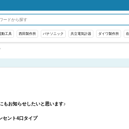
電動工具
西田製作所
パナソニック
共立電気計器
ダイワ製作所
①
にもお知らせしたいと思います♪
コンセント4口タイプ