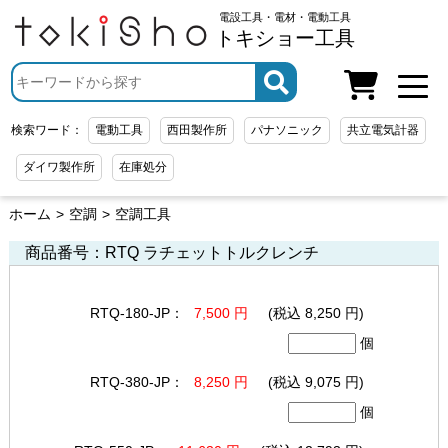
電設工具・電材・電動工具
トキショー工具
検索ワード：
電動工具
西田製作所
パナソニック
共立電気計器
ダイワ製作所
在庫処分
ホーム
空調
空調工具
商品番号：RTQ
ラチェットトルクレンチ
RTQ-180-JP：
7,500 円
(税込 8,250 円)
個
RTQ-380-JP：
8,250 円
(税込 9,075 円)
個