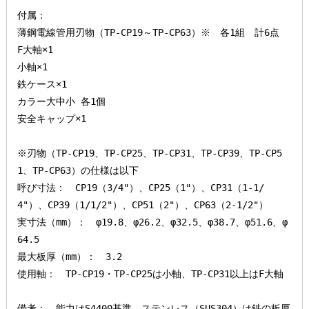
付属：

薄鋼電線管用刃物（TP-CP19～TP-CP63）※　各1組　計6点

F大軸×1

小軸×1

鉄ケース×1

カラー大中小 各1個

安全キャップ×1

※刃物（TP-CP19、TP-CP25、TP-CP31、TP-CP39、TP-CP5
1、TP-CP63）の仕様は以下

呼び寸法：　CP19（3/4"）、CP25（1"）、CP31（1-1/
4"）、CP39（1/1/2"）、CP51（2"）、CP63（2-1/2"）

実寸法（mm）：　φ19.8、φ26.2、φ32.5、φ38.7、φ51.6、φ
64.5

最大板厚（mm）：　3.2

使用軸：　TP-CP19・TP-CP25は小軸、TP-CP31以上はF大軸

備考：　能力はS4400基準。ステンレス（SUS304）は鉄の板厚