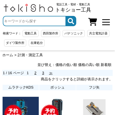
電設工具・電材・電動工具
トキショー工具
検索ワード：
電動工具
西田製作所
パナソニック
共立電気計器
ダイワ製作所
在庫処分
ホーム
計測・測定工具
並び替え：
価格の低い順
価格の高い順
新着順
1 / 16 ページ
1
2
3
≫
商品をクリックすると詳細が表示されます。
ムラテックKDS
ボッシュ
フジ矢