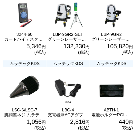
3244-60
LBP-9GR2-SET
LBP-9GR2
カードハイテスタ 日置電機
グリーンレーザーポイントライナーセット ジェフコム
グリーンレーザーポイントライナー ジェフコム
5,346
132,330
105,820
円
円
円
(税込)
(税込)
(税込)
ムラテックKDS
ムラテックKDS
ムラテックKDS
LSC-6/LSC-7
LBC-4
ABTH-1
脚調整ネジ ムラテックKDS
充電器兼ACアダプター ムラテックKDS
電池ホルダーRGL-901 ムラテックKDS
1,056
2,816
440
円
円
円
(税込)
(税込)
(税込)