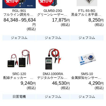
RGL-901
GLM50-23G
FTL-93-BG
フルライン調光モデルミントグリーンレーザー墨出器 RGL-901 ムラテックKDS
グリーンレーザー距離計 GLM50-23G （単三電池、アクセサリーセット付） ボッシュBOSCH
黒金アルミ水平器（スイッチボックス用） フジ矢
84,348
95,634
17,875
8,250
～
円
円
円
(税込)
(税込)
(税込)
ジェフコム
ジェフコム
ジェフコム
SRC-120
DMJ-1000RA
SMS-10
配線チェッカー ジェフコム
デジタルケーブルメジャー ジェフコム
金属探知センサーレベル ジェフコム
9,240
46,530
4,290
円
円
円
(税込)
(税込)
(税込)
日置電機
ジェフコム
ジェフコム