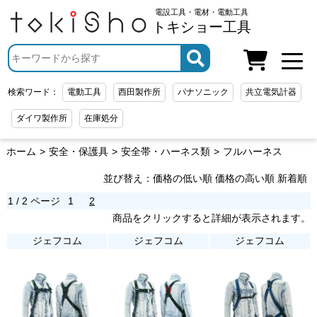
電設工具・電材・電動工具
トキショー工具
検索ワード：
電動工具
西田製作所
パナソニック
共立電気計器
ダイワ製作所
在庫処分
ホーム
安全・保護具
安全帯・ハーネス類
フルハーネス
並び替え：
価格の低い順
価格の高い順
新着順
1 / 2 ページ
1
2
商品をクリックすると詳細が表示されます。
ジェフコム
ジェフコム
ジェフコム