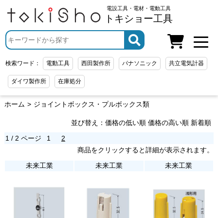
電設工具・電材・電動工具
トキショー工具
検索ワード：
電動工具
西田製作所
パナソニック
共立電気計器
ダイワ製作所
在庫処分
ホーム
ジョイントボックス・プルボックス類
並び替え：
価格の低い順
価格の高い順
新着順
1 / 2 ページ
1
2
商品をクリックすると詳細が表示されます。
未来工業
未来工業
未来工業