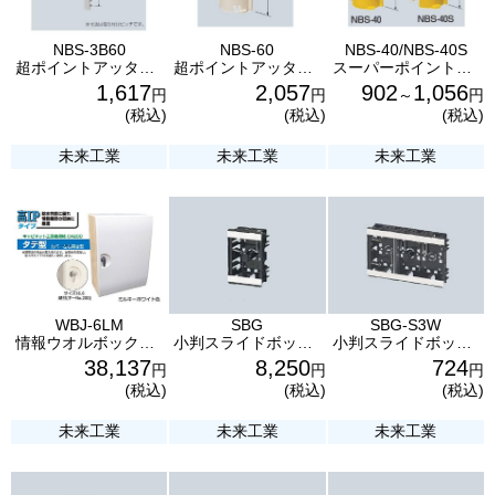
NBS-3B60
NBS-60
NBS-40/NBS-40S
超ポイントアッター 10個 未来工業
超ポイントアッター 10個 未来工業
スーパーポイントアッター 10個 未来工業
1,617
2,057
902
1,056
円
円
～
円
(税込)
(税込)
(税込)
未来工業
未来工業
未来工業
WBJ-6LM
SBG
SBG-S3W
情報ウオルボックス（屋外用） 鍵付（タテ型） カバー左右開き型 WBJ-6LM 未来工業
小判スライドボックス（1コ用） センター磁石付 100コ入 SBG 未来工業
小判スライドボックス（3コ用） 仕切板付 SBG-S3W 未来工業
38,137
8,250
724
円
円
円
(税込)
(税込)
(税込)
未来工業
未来工業
未来工業